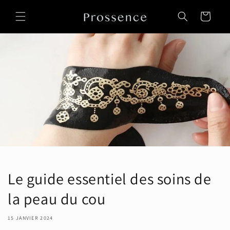
et
passer
Panier
au
contenu
Le guide essentiel des soins de
la peau du cou
15 JANVIER 2024